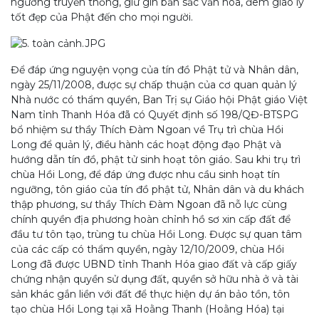
ngưỡng truyền thống, giữ gìn bản sắc văn hóa, đem giáo lý
tốt đẹp của Phật đến cho mọi người.
Để đáp ứng nguyện vọng của tín đồ Phật tử và Nhân dân,
ngày 25/11/2008, được sự chấp thuận của cơ quan quản lý
Nhà nước có thẩm quyền, Ban Trị sự Giáo hội Phật giáo Việt
Nam tỉnh Thanh Hóa đã có Quyết định số 198/QĐ-BTSPG
bổ nhiệm sư thầy Thích Đàm Ngoan về Trụ trì chùa Hồi
Long để quản lý, điều hành các hoạt động đạo Phật và
hướng dẫn tín đồ, phật tử sinh hoạt tôn giáo. Sau khi trụ trì
chùa Hồi Long, để đáp ứng được nhu cầu sinh hoạt tín
ngưỡng, tôn giáo của tín đồ phật tử, Nhân dân và du khách
thập phương, sư thầy Thích Đàm Ngoan đã nỗ lực cùng
chính quyền địa phương hoàn chỉnh hồ sơ xin cấp đất để
đầu tư tôn tạo, trùng tu chùa Hồi Long. Được sự quan tâm
của các cấp có thẩm quyền, ngày 12/10/2009, chùa Hồi
Long đã được UBND tỉnh Thanh Hóa giao đất và cấp giấy
chứng nhận quyền sử dụng đất, quyền sở hữu nhà ở và tài
sản khác gắn liền với đất để thực hiện dự án bảo tồn, tôn
tạo chùa Hồi Long tại xã Hoằng Thanh (Hoằng Hóa) tại