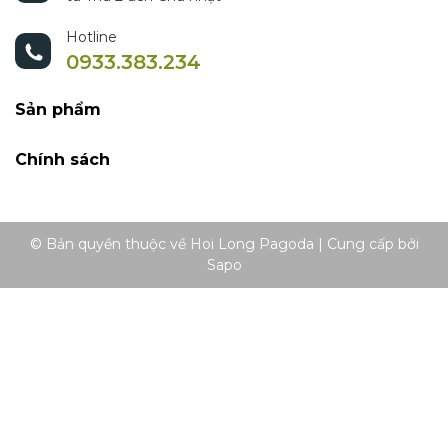
Hotline
0933.383.234
Sản phẩm
Chính sách
© Bản quyền thuộc về Hoi Long Pagoda
|
Cung cấp bởi
Sapo