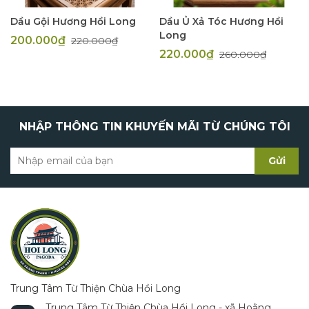
✔️ Chân hương trắng tự nhiên, không nhuộm
Dầu Gội Hương Hồi Long
Dầu Ủ Xả Tóc Hương Hồi
✔️ Cháy đều,
không đậu tàn
Long
, ít khói
200.000₫
220.000₫
220.000₫
260.000₫
✔️ Mùi hương bài thanh mát, dễ chịu, không
nồng gắt
✔️ Phù hợp dùng lâu dài trong không gian kín
NHẬP THÔNG TIN KHUYẾN MÃI TỪ CHÚNG TÔI
Gửi
🧘‍♀️ Công dụng của hương
bài thảo dược
🔸 Trong thờ cúng – tâm linh
Dâng hương bàn thờ Phật, gia tiên
Trung Tâm Từ Thiện Chùa Hồi Long
Tạo không gian trang nghiêm, thanh tịnh
Trung Tâm Từ Thiện Chùa Hồi Long - xã Hoằng