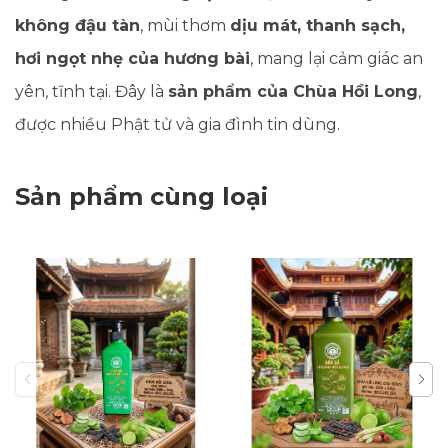
không đậu tàn
, mùi thơm
dịu mát, thanh sạch,
hơi ngọt nhẹ của hương bài
, mang lại cảm giác an
yên, tĩnh tại. Đây là
sản phẩm của Chùa Hồi Long
,
được nhiều Phật tử và gia đình tin dùng.
🌱 Ưu điểm nổi bật của
Sản phẩm cùng loại
hương bài Chùa Hồi Long
✔️ 100% thảo dược tự nhiên, an toàn cho sức
khỏe
✔️ Không hóa chất – không hương liệu – không
chất cháy độc hại