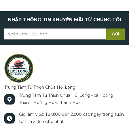
🔹 Xông hơi trị cảm
Nhỏ 3–5 giọt tinh dầu vào nước nóng, xông 10–
NHẬP THÔNG TIN KHUYẾN MÃI TỪ CHÚNG TÔI
15 phút giúp thông mũi, giảm cảm lạnh.
🔹 Thoa giữ ấm & giảm ho
Gửi
Pha 1–2 giọt tinh dầu với dầu nền (dầu dừa,
oliu), xoa nhẹ lên ngực, cổ, gan bàn chân.
🔹 Khuếch tán không khí
Cho 5–7 giọt vào máy khuếch tán tinh dầu để
khử mùi, đuổi muỗi, làm sạch không khí.
Trung Tâm Từ Thiện Chùa Hồi Long
🔹 Xua muỗi tự nhiên
Trung Tâm Từ Thiện Chùa Hồi Long - xã Hoằng
Thanh, Hoằng Hóa, Thanh Hóa
Pha tinh dầu với nước và cồn, xịt quanh phòng
Giờ làm việc: Từ 8:00 đến 22:00 các ngày trong tuần
hoặc rèm cửa.
từ Thứ 2 đến Chủ nhật